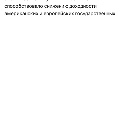
способствовало снижению доходности
американских и европейских государственных
бумаг по всей кривой и заставило рынки
пересмотреть ожидания по инфляции
и перспективы ужесточения монетарной политики.
Зачем Минфин передал свою долю
в ERG фонду «Самрук-Казына»
Читать
После того как рынок снизил ожидания
дальнейшего повышения ставки Федеральной
резервной системы, инвесторы пересмотрели свои
прогнозы по золоту. Цены на него выросли на 6%,
превысив отметку $4250 за унцию, а ETF на золото
и акции золотодобывающих компаний показали
наилучшую динамику по итогам недели. В секторе