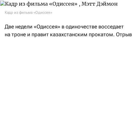
Кадр из фильма «Одиссея»
Две недели «Одиссея» в одиночестве восседает
на троне и правит казахстанским прокатом. Отрыв
от ближайшего преследователя по итогам прошлой
недели — внушительные 500 млн тенге. Такого
явного лидера и преимущества первого места
от второго не было очень давно. За свой второй
уик-энд, с 30 июля по 2 августа, эпический
блокбастер собрал 552 млн тенге — лишь
на 100 млн меньше, чем на стартовой неделе.
За одиннадцать дней у «Одиссеи» в Казахстане уже
1,5 млрд тенге. Идущие вторыми «Миньоны
и монстры» сумели собрать за прошлый уик-энд
69 млн тенге. Рядом «Бишарашки в Индии:
в поисках мамы» — у отечественной комедии в этот
раз 30 млн тенге. Ворвались в пятерку две новинки