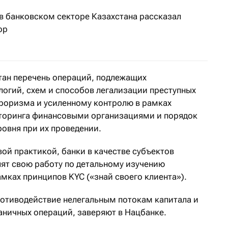
в банковском секторе Казахстана рассказал
ор
тан перечень операций, подлежащих
логий, схем и способов легализации преступных
роризма и усиленному контролю в рамках
торинга финансовыми организациями и порядок
ровня при их проведении.
ой практикой, банки в качестве субъектов
ят свою работу по детальному изучению
мках принципов KYC («знай своего клиента»).
отиводействие нелегальным потокам капитала и
аничных операций, заверяют в Нацбанке.