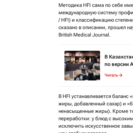
Методика HFI сама по себе име
международную систему профили
/ HFI) и классификацию степен
сказано в описании, прошел н
British Medical Journal.
В Казахста
по версии 
Читать
В HFI устанавливается баланс 
жиры, добавленный сахар) и «б
ненасыщенные жиры). Кроме т
переработки: у блюд с высоки
исключить искусственное завы