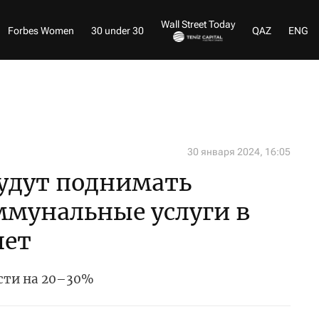
Wall Street Today
Forbes Women
30 under 30
QAZ
ENG
30 января 2024, 16:05
будут поднимать
ммунальные услуги в
лет
сти на 20–30%