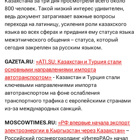
Казахстана за три дня просмотрели всего около
800 человек. Такой низкий интерес удивителен,
ведь документ затрагивает важные вопросы
перехода на латиницу, усиления роли казахского
языка во всех сферах и придания ему статуса языка
межэтнического общения – статуса, который
сегодня закреплен за русским языком.
GAZETA.RU
:
«ATI.SU: Казахстан и Турция стали
основными направлениями импорта
автотранспортом»
- Казахстан и Турция стали
ключевыми направлениями импорта
автотранспортом на фоне ослабления
транспортного трафика с европейскими странами
из-за международных санкций.
MOSCOWTIMES.RU:
«РФ впервые начала экспорт
электроэнергии в К
ыргызстан
через Казахстан»
–
Российский госэнергохолдинг «ИнтерРАО» начал