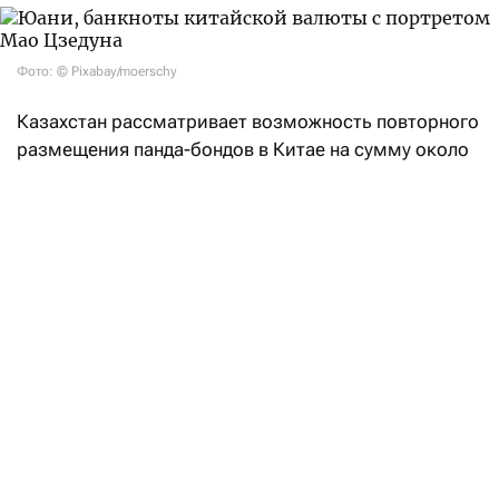
Фото: © Pixabay/moerschy
Казахстан рассматривает возможность повторного
размещения панда-бондов в Китае на сумму около
$500 млн уже в ближайшие месяцы. Об этом
сообщает
Bloomberg со ссылкой на источники
и Минфин РК.
Правительство Казахстана начало обсуждать
с банками параметры возможного выпуска,
который может состояться уже в следующем
месяце, сообщили Bloomberg источники, знакомые
с ситуацией. По их словам, окончательные условия
сделки будут зависеть от ситуации на рынке.
Казахстан выпустил панда-бонды