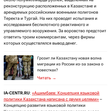
реконструкцию расположенных в Казахстане и
арендуемых российскими военными полигонов
Теректа и Тургай. На них проводят испытания и
исследования беспилотного реактивного и
управляемого вооружения. За воровство предстоит
ответить троим коммерсантам, через фирмы
которых осуществлялся вывод денег.
Грозит ли Казахстану новая волна
миграции из России из-за закона о
повестках?
Закон, принятый Госдумой, вызвал о
→
IA-CENTR.RU
:
«Ашимбаев: Концепция языковой
политики Казахстана написана с двумя целями»
–
Концепцию развития языковой политики