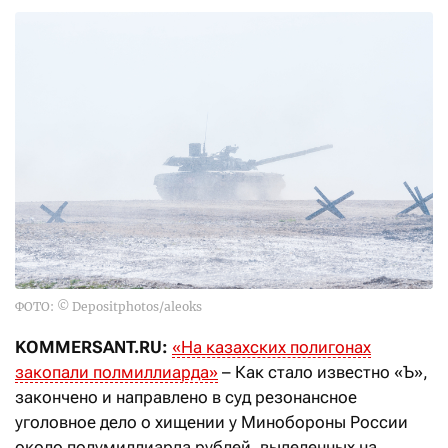
ФОТО: © Depositphotos/aleoks
KOMMERSANT.RU:
«На казахских полигонах
закопали полмиллиарда»
– Как стало известно «Ъ»,
закончено и направлено в суд резонансное
уголовное дело о хищении у Минобороны России
около полумиллиарда рублей, выделенных на