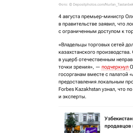
Фото: © Depositphotos.com/Nurlan_Tastanbe
4 августа премьер-министр Олж
в правительстве заявил, что 
с ограниченным доступом к т
«Владельцы торговых сетей до
казахстанского производства.
в ущерб отечественным неправи
точки зрения», —
подчеркнул
О
госорганам вместе с палатой 
предоставления локальным пр
Forbes Kazakhstan узнал, что 
и эксперты.
Узбекистан
продавцов 