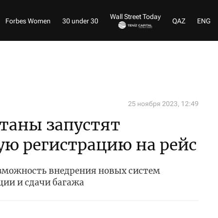
Wall Street Today
Forbes Women
30 under 30
QAZ
ENG
25 ноября 2023, 12:49
станы запустят
ю регистрацию на рейс
зможность внедрения новых систем
ции и сдачи багажа