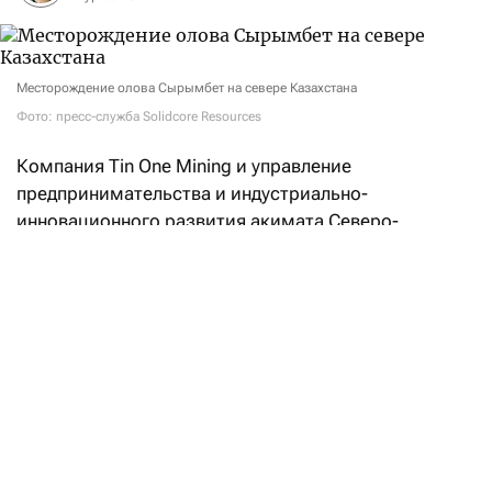
Месторождение олова Сырымбет на севере Казахстана
Фото: пресс-служба Solidcore Resources
Компания Tin One Mining и управление
предпринимательства и индустриально-
инновационного развития акимата Северо-
Казахстанской области
подписали
меморандум
о реализации инвестиционного проекта
по строительству горно-обогатительного
комбината на месторождении Сырымбет.
Согласно документу, Tin One Mining планирует
инвестировать не менее 150 млрд тенге ($315,5 млн
по текущему курсу Нацбанка РК) в разработку
месторождения, строительство ГОК
и сопутствующей инфраструктуры. Сумму должен