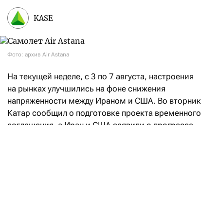
KASE
Фото: архив Air Astana
На текущей неделе, с 3 по 7 августа, настроения
на рынках улучшились на фоне снижения
напряженности между Ираном и США. Во вторник
Катар сообщил о подготовке проекта временного
соглашения, а Иран и США заявили о прогрессе
в переговорах, направленных на восстановление
судоходства через Ормузский пролив. При этом
Иран также объявил о достижении соглашения
с Оманом по предлагаемому маршруту судоходства
через Ормузский пролив, что позволило частично
возобновить судоходство. На этом фоне стоимость
энергоносителей уменьшилась, что