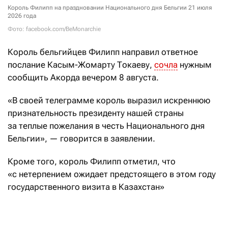
Король Филипп на праздновании Национального дня Бельгии 21 июля
2026 года
Фото: facebook.com/BeMonarchie
Король
бельгийцев Филипп
направил ответное
послание Касым-Жомарту Токаеву,
сочла
нужным
сообщить Акорда вечером 8 августа.
«В своей телеграмме король выразил искреннюю
признательность президенту нашей страны
за теплые пожелания в честь Национального дня
Бельгии», — говорится в заявлении.
Кроме того, король Филипп отметил, что
«с нетерпением ожидает предстоящего в этом году
государственного визита в Казахстан»
по приглашению Касым-Жомарта Токаева. Дата
визита не названа.