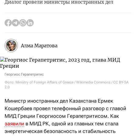
Диалог провели министры иностранных дел
Алма Маратова
Георгиос Герапетритис
Фото: Ministry of Foreign Affairs of Greece / Wikimedia Commons / CC BY-SA
2.0
Министр иностранных дел Казахстана Ермек
Кошербаев провел телефонный разговор с главой
МИД Греции Георгиосом Герапетритисом. Как
заявили
в МИД РК, одной из главных тем стала
энергетическая безопасность и стабильность