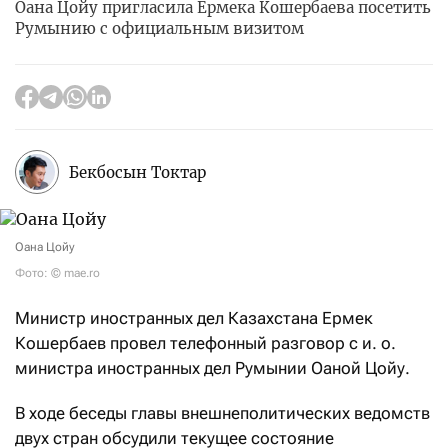
Оана Цойу пригласила Ермека Кошербаева посетить
Румынию с официальным визитом
Бекбосын Токтар
Оана Цойу
Фото: © mae.ro
Министр иностранных дел Казахстана Ермек
Кошербаев провел телефонный разговор с и. о.
министра иностранных дел Румынии Оаной Цойу.
В ходе беседы главы внешнеполитических ведомств
двух стран обсудили текущее состояние