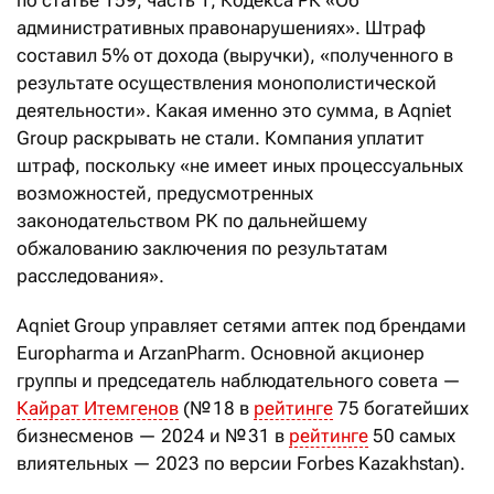
по статье 159, часть 1, Кодекса РК «Об
административных правонарушениях». Штраф
составил 5% от дохода (выручки), «полученного в
результате осуществления монополистической
деятельности». Какая именно это сумма, в Aqniet
Group раскрывать не стали. Компания уплатит
штраф, поскольку «не имеет иных процессуальных
возможностей, предусмотренных
законодательством РК по дальнейшему
обжалованию заключения по результатам
расследования».
Aqniet Group управляет сетями аптек под брендами
Europharma и ArzanPharm. Основной акционер
группы и председатель наблюдательного совета —
Кайрат Итемгенов
(№ 18 в
рейтинге
75 богатейших
бизнесменов — 2024 и № 31 в
рейтинге
50 самых
влиятельных — 2023 по версии Forbes Kazakhstan).