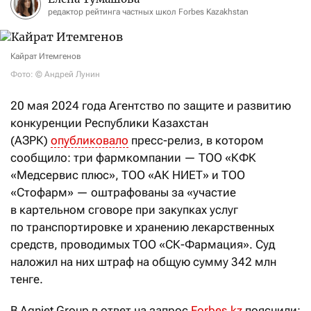
редактор рейтинга частных школ Forbes Kazakhstan
Кайрат Итемгенов
Фото: © Андрей Лунин
20 мая 2024 года Агентство по защите и развитию
конкуренции Республики Казахстан
(АЗРК)
опубликовало
пресс-релиз, в котором
сообщило: три фармкомпании — ТОО «КФК
«Медсервис плюс», ТОО «АК НИЕТ» и ТОО
«Стофарм» — оштрафованы за «участие
в картельном сговоре при закупках услуг
по транспортировке и хранению лекарственных
средств, проводимых ТОО «СК-Фармация». Суд
наложил на них штраф на общую сумму 342 млн
тенге.
В Aqniet Group в ответ на запрос
Forbes.kz
пояснили: