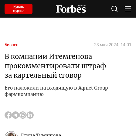
Купить
журнал
Бизнес
23 мая 2024, 14:01
В компании Итемгенова
прокомментировали штраф
за картельный сговор
Его наложили на входящую в Aqniet Group
фармкомпанию
Елена Тумашова