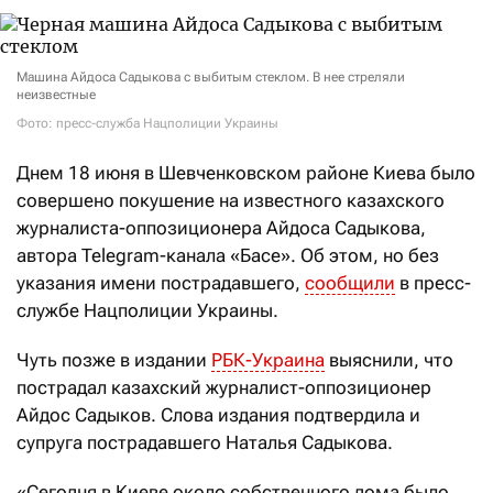
Машина Айдоса Садыкова с выбитым стеклом. В нее стреляли
неизвестные
Фото: пресс-служба Нацполиции Украины
Днем 18 июня в Шевченковском районе Киева было
совершено покушение на известного казахского
журналиста-оппозиционера Айдоса Садыкова,
автора Telegram-канала «Басе». Об этом, но без
указания имени пострадавшего,
сообщили
в пресс-
службе Нацполиции Украины.
Чуть позже в издании
РБК-Украина
выяснили, что
пострадал казахский журналист-оппозиционер
Айдос Садыков. Слова издания подтвердила и
супруга пострадавшего Наталья Садыкова.
«Сегодня в Киеве около собственного дома было