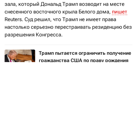
зала, который Дональд Трамп возводит на месте
снесенного восточного крыла Белого дома,
пишет
Reuters. Суд решил, что Трамп не имеет права
настолько серьезно перестраивать резиденцию без
разрешения Конгресса.
Трамп пытается ограничить получение
гражданства США по праву рождения
Читать
Проект
появился
летом 2025 года. Первоначально
собирались строить помещение площадью 8400
кв.
м, рассчитанное на 650 сидящих гостей,
за $200 млн. Причина — имеющийся зал вмещает
только около 200 человек, и для больших приемов
приходится использовать временные шатры.
Однако в октябре 2025 года стоимость будущего