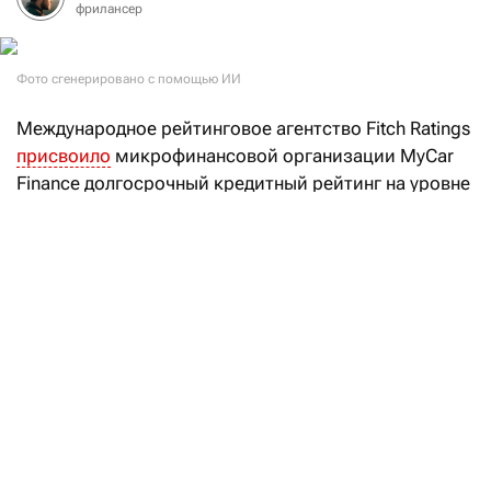
фрилансер
Фото сгенерировано с помощью ИИ
Международное рейтинговое агентство Fitch Ratings
присвоило
микрофинансовой организации MyCar
Finance долгосрочный кредитный рейтинг на уровне
B, а также национальный долгосрочный рейтинг
BB (kaz). Прогноз по обоим рейтингам —
«Стабильный».
«Долгосрочный кредитный рейтинг эмитента MyCar
Finance определяется собственной
кредитоспособностью компании, оцениваемой
на уровне B. Рейтинг отражает достаточную
прибыльность, умеренный уровень долговой
нагрузки и улучшающееся качество активов», —
отмечается в пресс-релизе агентства Fitch Ratings.