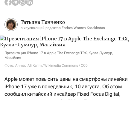
Татьяна Панченко
выпускающий редактор Forbes Women Kazakhstan
Презентация iPhone 17 в Apple The Exchange TRX, Куала-Лумпур,
Малайзия
Фото: Ahmad Ali Karim / Wikimedia Commons / CC0
Apple может повысить цены на смартфоны линейки
iPhone
17 уже в понедельник, 10 августа. Об этом
сообщил китайский инсайдер Fixed Focus Digital,
на которого
ссылается
9to5Mac. Пока речь идет
только о слухах: компания официально повышение
цен не подтверждала.
Сейчас в США базовый iPhone
17 стоит от $799,