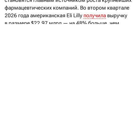
становятся главным источником роста крупнейших
фармацевтических компаний. Во втором квартале
2026 года американская Eli Lilly
получила
выручку
в размере $22,97 млрд — на 48% больше, чем
годом ранее. Почти две трети этой суммы
обеспечили всего два препарата на основе
тирзепатида — Mounjaro и Zepbound.
Продажи Mounjaro, предназначенного для лечения
диабета второго типа, выросли на 91%,
до $9,94 млрд. Выручка от Zepbound,
зарегистрированного как препарат для снижения
веса, увеличилась на 46%, до $4,93 млрд. Вместе
они принесли компании около $14,9 млрд, или
почти 65% квартальной выручки. Таким образом,
две трети доходов компании зависят от препаратов
против диабета и ожирения.