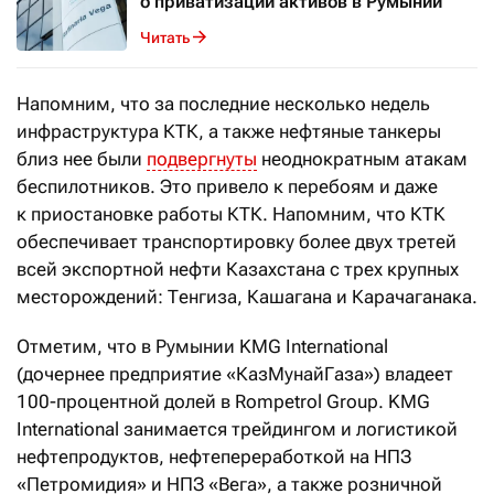
о приватизации активов в Румынии
Читать
Напомним, что за последние несколько недель
инфраструктура КТК, а также нефтяные танкеры
близ нее были
подвергнуты
неоднократным атакам
беспилотников. Это привело к перебоям и даже
к приостановке работы КТК. Напомним, что КТК
обеспечивает транспортировку более двух третей
всей экспортной нефти Казахстана с трех крупных
месторождений: Тенгиза, Кашагана и Карачаганака.
Отметим, что в Румынии KMG International
(дочернее предприятие «КазМунайГаза») владеет
100-процентной долей в Rompetrol Group. KMG
International занимается трейдингом и логистикой
нефтепродуктов, нефтепереработкой на НПЗ
«Петромидия» и НПЗ «Вега», а также розничной