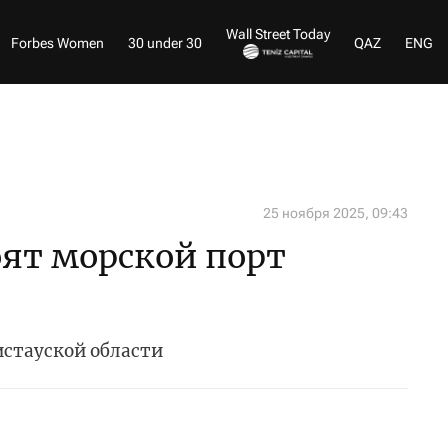
Wall Street Today
Forbes Women
30 under 30
QAZ
ENG
25 ноября 2025, 09:43
оят морской порт
истауской области