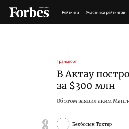
Рейтинги
Участники рейтингов
Транспорт
В Актау постр
за $300 млн
Об этом заявил аким Манг
Бекбосын Токтар