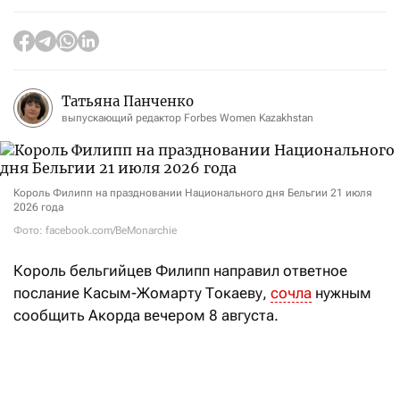
Татьяна Панченко
выпускающий редактор Forbes Women Kazakhstan
Король Филипп на праздновании Национального дня Бельгии 21 июля
2026 года
Фото: facebook.com/BeMonarchie
Король
бельгийцев Филипп
направил ответное
послание Касым-Жомарту Токаеву,
сочла
нужным
сообщить Акорда вечером 8 августа.
«В своей телеграмме король выразил искреннюю
признательность президенту нашей страны