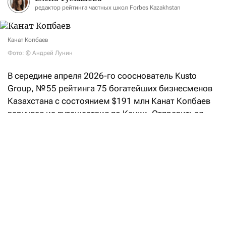
редактор рейтинга частных школ Forbes Kazakhstan
Канат Копбаев
Фото: © Андрей Лунин
В середине апреля 2026-го сооснователь Kusto
Group, № 55 рейтинга 75 богатейших бизнесменов
Казахстана с состоянием $191 млн Канат Копбаев
вернулся из путешествия по Кении. Отправиться
на другой континент его подтолкнула не очередная
бизнес-сделка, как можно было бы представить,
а жажда нетворкинга и желание «перезагрузить
мышление».
Кенийская перезагрузка
Компанию в этом путешествии ему составили три
десятка предпринимателей — в основном