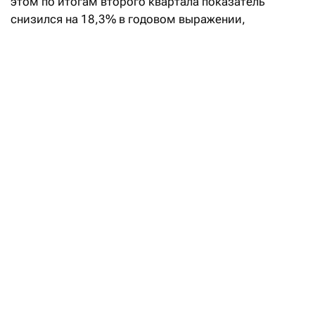
этом по итогам второго квартала показатель
снизился на 18,3% в годовом выражении,
до 3,6 млрд тенге. Это следует из финотчетности
компании,
опубликованной
на KASE.
Рост чистой прибыли за полугодие обеспечило
увеличение выручки на 11,1%, до 135,4 млрд тенге,
валовой прибыли на 27,7%, до 33,4 млрд тенге,
и операционной прибыли на 33,3%, до 24,2 млрд
тенге.
В Kcell наполовину обновили совет
директоров
Читать
На сокращение чистой прибыли во втором
квартале по большей части повлияло увеличение