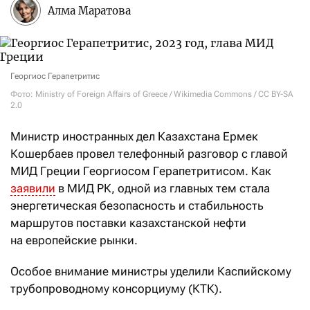
Алма Маратова
Георгиос Герапетритис
Фото: Ministry of Foreign Affairs of Greece / Wikimedia Commons / CC BY-SA
2.0
Министр иностранных дел Казахстана Ермек
Кошербаев провел телефонный разговор с главой
МИД Греции Георгиосом Герапетритисом. Как
заявили
в МИД РК, одной из главных тем стала
энергетическая безопасность и стабильность
маршрутов поставки казахстанской нефти
на европейские рынки.
Особое внимание министры уделили Каспийскому
трубопроводному консорциуму (КТК).