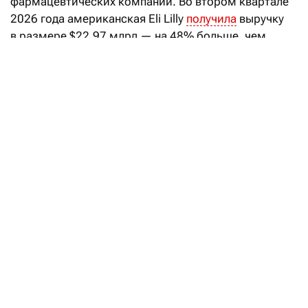
фармацевтических компаний. Во втором квартале
2026 года американская Eli Lilly
получила
выручку
в размере $22,97 млрд — на 48% больше, чем
годом ранее. Почти две трети этой суммы
обеспечили всего два препарата на основе
тирзепатида — Mounjaro и Zepbound.
Продажи Mounjaro, предназначенного для лечения
диабета второго типа, выросли на 91%,
до $9,94 млрд. Выручка от Zepbound,
зарегистрированного как препарат для снижения
веса, увеличилась на 46%, до $4,93 млрд. Вместе
они принесли компании около $14,9 млрд, или
почти 65% квартальной выручки. Таким образом,
две трети доходов компании зависят от препаратов
против диабета и ожирения.
Как похудеть: учёные ищут