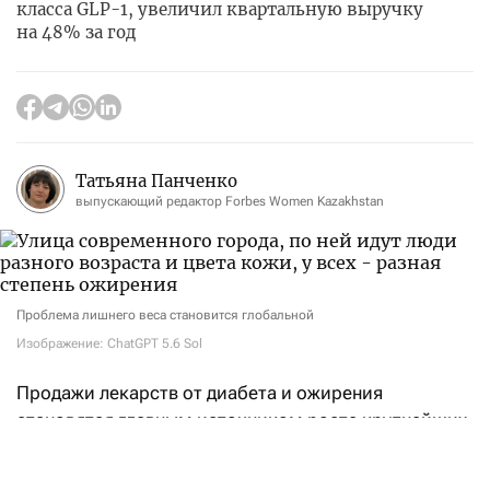
класса GLP-1, увеличил квартальную выручку
на 48% за год
Татьяна Панченко
выпускающий редактор Forbes Women Kazakhstan
Проблема лишнего веса становится глобальной
Изображение: ChatGPT 5.6 Sol
Продажи лекарств от диабета и ожирения
становятся главным источником роста крупнейших
фармацевтических компаний. Во втором квартале
2026 года американская Eli Lilly
получила
выручку