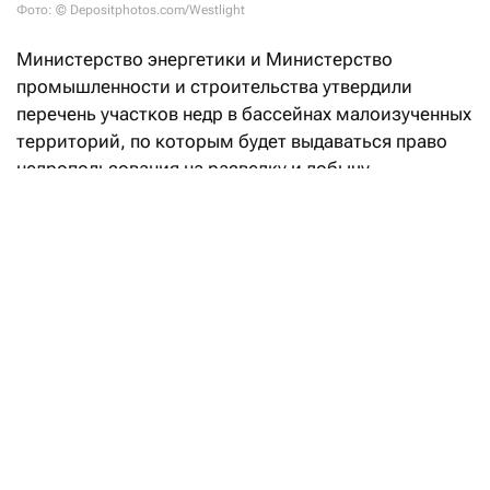
Фото: © Depositphotos.com/Westlight
Министерство энергетики и Министерство
промышленности и строительства утвердили
перечень участков недр в бассейнах малоизученных
территорий, по которым будет выдаваться право
недропользования на разведку и добычу
углеводородов.
«Впервые в Кодекс РК «О недрах
и недропользовании» введено понятие
«малоизученные территории», а также закреплен
механизм предоставления права недропользования
на таких участках. Законодательные реформы
направлены на вовлечение в освоение
перспективных территорий с недостаточной
геологической изученностью и высоким
потенциалом открытия новых месторождений