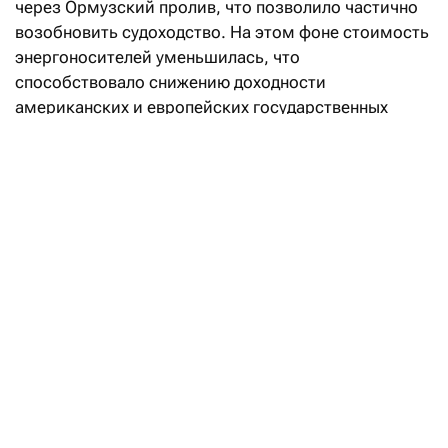
через Ормузский пролив, что позволило частично
возобновить судоходство. На этом фоне стоимость
энергоносителей уменьшилась, что
способствовало снижению доходности
американских и европейских государственных
бумаг по всей кривой и заставило рынки
пересмотреть ожидания по инфляции
и перспективы ужесточения монетарной политики.
Зачем Минфин передал свою долю
в ERG фонду «Самрук-Казына»
Читать
После того как рынок снизил ожидания
дальнейшего повышения ставки Федеральной
резервной системы, инвесторы пересмотрели свои
прогнозы по золоту. Цены на него выросли на 6%,