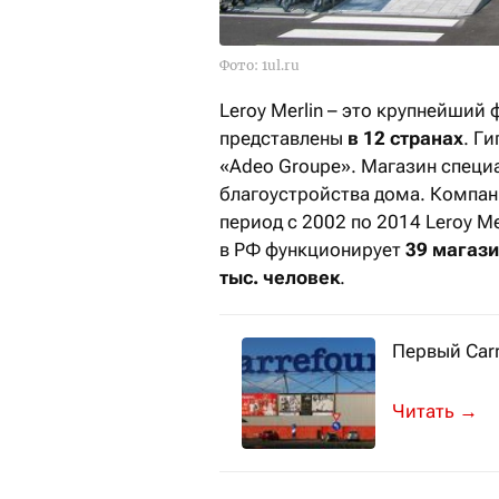
Фото: 1ul.ru
Leroy Merlin – это крупнейший
представлены
в
12 странах
. Г
«Adeo Groupe». Магазин специ
благоустройства дома. Компан
период с 2002 по 2014 Leroy M
в РФ функционирует
39 магаз
тыс. человек
.
Первый Carr
Об этом ком
→