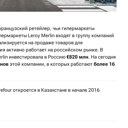
 французский ретейлер, чьи гипермаркеты
ипермаркеты Leroy Merlin входят в группу компаний
ализируется на продаже товаров для
ия активно работает на российском рынке. В
erlin инвестировала в Россию
€820 млн
. На сегодня
инов
этой компании, в которых работают
более 16
efour откроется в Казахстане в начале 2016
пания, представляющая бренд Carrefour Kazakhstan, соо