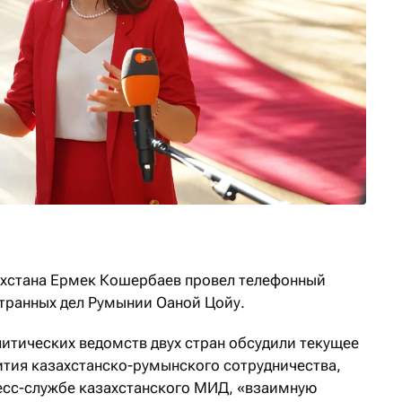
ахстана Ермек Кошербаев провел телефонный
странных дел Румынии Оаной Цойу.
литических ведомств двух стран обсудили текущее
ития казахстанско-румынского сотрудничества,
есс-службе казахстанского МИД, «взаимную