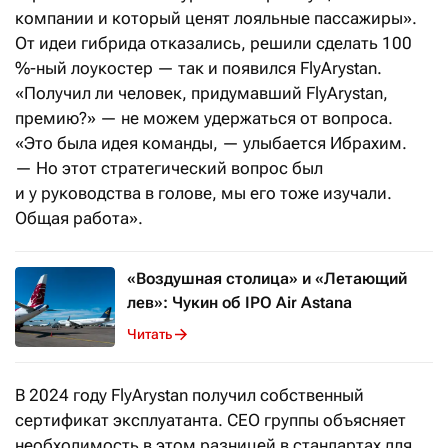
компании и который ценят лояльные пассажиры».
От идеи гибрида отказались, решили сделать 100
%-ный лоукостер — так и появился FlyArystan.
«Получил ли человек, придумавший FlyArystan,
премию?» — не можем удержаться от вопроса.
«Это была идея команды, — улыбается Ибрахим.
— Но этот стратегический вопрос был
и у руководства в голове, мы его тоже изучали.
Общая работа».
«Воздушная столица» и «Летающий
лев»: Чукин об IPO Air Astana
Читать
В 2024 году FlyArystan получил собственный
сертификат эксплуатанта. CEO группы объясняет
необходимость в этом разницей в стандартах для