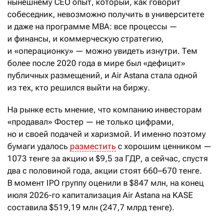
нынешнему CEO опыт, который, как говорит
собеседник, невозможно получить в университете
и даже на программе MBA: все процессы —
и финансы, и коммерческую стратегию,
и «операционку» — можно увидеть изнутри. Тем
более после 2020 года в мире был «дефицит»
публичных размещений, и Air Astana стала одной
из тех, кто решился выйти на биржу.
На рынке есть мнение, что компанию инвесторам
«продавал» Фостер — не только цифрами,
но и своей подачей и харизмой. И именно поэтому
бумаги удалось
разместить
с хорошим ценником —
1073 тенге за акцию и $9,5 за ГДР, а сейчас, спустя
два с половиной года, акции стоят 660–670 тенге.
В момент IPO группу оценили в $847 млн, на конец
июля 2026-го капитализация Air Astana на KASE
составила $519,19 млн (247,7 млрд тенге).