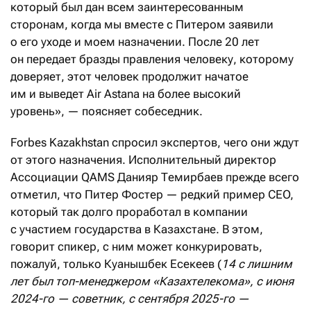
который был дан всем заинтересованным
сторонам, когда мы вместе с Питером заявили
о его уходе и моем назначении. После 20 лет
он передает бразды правления человеку, которому
доверяет, этот человек продолжит начатое
им и выведет Air Astana на более высокий
уровень», — поясняет собеседник.
Forbes Kazakhstan спросил экспертов, чего они ждут
от этого назначения. Исполнительный директор
Ассоциации QAMS Данияр Темирбаев прежде всего
отметил, что Питер Фостер — редкий пример CEO,
который так долго проработал в компании
с участием государства в Казахстане. В этом,
говорит спикер, с ним может конкурировать,
пожалуй, только Куанышбек Есекеев (
14 с лишним
лет был топ-менеджером «Казахтелекома», с июня
2024-го — советник, с сентября 2025-го —