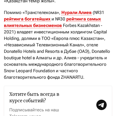
«Қазақстан темір жолы».
Помимо «Транстелекома»,
Нурали Алиев
(№31
рейтинга богатейших
и №30
рейтинга самых
влиятельных бизнесменов
Forbes Kazakhstan -
2021) владеет инвестиционным холдингом Capital
Holding, долями в ТОО «Европа плюс Казахстан»,
«Независимый Телевизионный Канал», отеле
Donatello Hotels and Resorts в Дубае (ОАЭ), Donatello
boutique hotel в Алматы и др. Алиев - учредитель и
основатель международного благотворительного
Snow Leopard Foundation и частного
благотворительного фонда ZHANARTU.
Хотите быть всегда в
курсе событий?
Подписывайтесь на наш