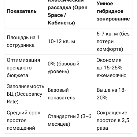
Умное
рассадка (Open
Показатель
гибридное
Space /
зонирование
Кабинеты)
6-7 кв. м (без
Площадь на 1
10-12 кв. м
потери
сотрудника
комфорта)
Оптимизация
Экономия
0% (базовый
арендного
до 15-25%
уровень)
бюджета
ежемесячно
Заполняемость
Базовый
Выше на 18-
БЦ (Occupancy
показатель
20%
Rate)
Средний срок
Сокращение
Стандартный (3–6
простоя
простоя в 2,5
месяцев)
помещений
раза