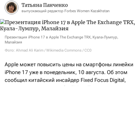
Татьяна Панченко
выпускающий редактор Forbes Women Kazakhstan
Презентация iPhone 17 в Apple The Exchange TRX, Куала-Лумпур,
Малайзия
Фото: Ahmad Ali Karim / Wikimedia Commons / CC0
Apple может повысить цены на смартфоны линейки
iPhone
17 уже в понедельник, 10 августа. Об этом
сообщил китайский инсайдер Fixed Focus Digital,
на которого
ссылается
9to5Mac. Пока речь идет
только о слухах: компания официально повышение
цен не подтверждала.
Сейчас в США базовый iPhone
17 стоит от $799,
iPhone
17
Pro — от $1099, а Pro
Max — от $1199.
В июне Apple уже повысила цены на многие другие