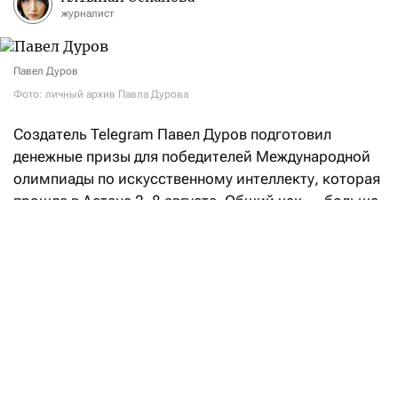
журналист
Павел Дуров
Фото: личный архив Павла Дурова
Создатель Telegram Павел Дуров подготовил
денежные призы для победителей Международной
олимпиады по искусственному интеллекту, которая
прошла в Астане 2–8 августа. Общий чек — больше
$106,5 тысячи.
«Российская сборная заняла первое место
в командном зачете, а Артем Горохов из моего
родного города (
Санкт-Петербурга — F
) стал
победителем в индивидуальном соревновании.
Отличная работа! —
написал
Дуров в своем посте
в Telegram. — Я не меньше рад и за принимающую
страну — Казахстан, чей участник Даужан Бекетов