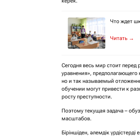
керек.
Что ждет ш
В управлени
→
Сегодня весь мир стоит перед
уравнения», предполагающего 
но и так называемый отложенн
обучении могут привести к раз
росту преступности.
Поэтому текущая задача – обуз
масштабов.
Біріншіден, әлемдік үрдістерді 