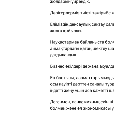
жолдарын үйрендік.
Дәрігерлерміз тиісті тәжірибе 
Еліміздің денсаулық сақтау са
жолға қойылды.
Науқастармен байланыста болған
аймақтардағы қатаң шектеу ша
дағдыландық.
Бизнес өкілдері де жаңа ахуалд
Ең бастысы, азаматтарымыздың
осы қауіпті дерттен саналы түрд
індетті жеңу үшін аса қажетті ш
Дегенмен, пандемияның екінші
болмақ және ел экономикасы үш