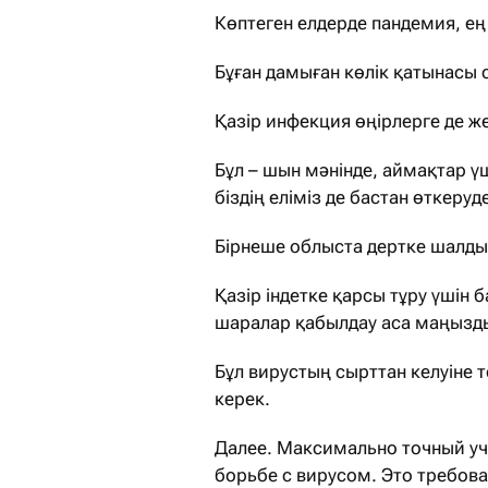
Көптеген елдерде пандемия, ең
Бұған дамыған көлік қатынасы 
Қазір инфекция өңірлерге де же
Бұл – шын мәнінде, аймақтар үш
біздің еліміз де бастан өткеруд
Бірнеше облыста дертке шалдық
Қазір індетке қарсы тұру үшін
шаралар қабылдау аса маңызд
Бұл вирустың сырттан келуіне 
керек.
Далее. Максимально точный уч
борьбе с вирусом. Это требова