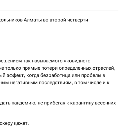
кольников Алматы во второй четверти
и образования Алматы рассказали, как будет проходить
 решением так называемого «ковидного
не только прямые потери определенных отраслей,
ый эффект, когда безработица или пробелы в
ным негативным последствиям, в том числе и к
дать пандемию, не прибегая к карантину весенних
ескеру қажет.