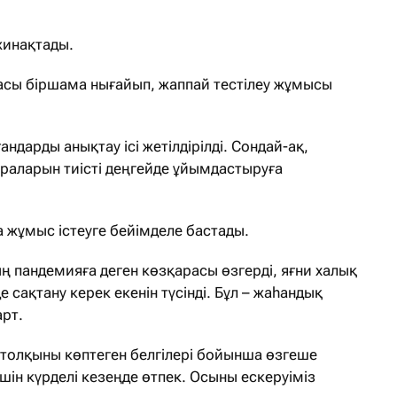
жинақтады.
ласы біршама нығайып, жаппай тестілеу жұмысы
дарды анықтау ісі жетілдірілді. Сондай-ақ,
раларын тиісті деңгейде ұйымдастыруға
а жұмыс істеуге бейімделе бастады.
 пандемияға деген көзқарасы өзгерді, яғни халық
е сақтану керек екенін түсінді. Бұл – жаһандық
арт.
 толқыны көптеген белгілері бойынша өзгеше
ін күрделі кезеңде өтпек. Осыны ескеруіміз