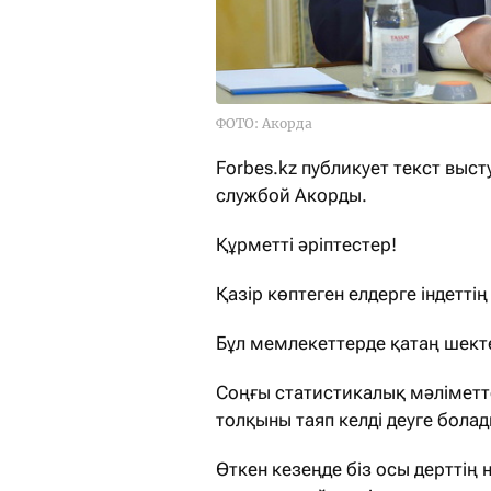
ФОТО: Акорда
Forbes.kz публикует текст выс
службой Акорды.
Құрметті әріптестер!
Қазір көптеген елдерге індетті
Бұл мемлекеттерде қатаң шекте
Соңғы статистикалық мәліметте
толқыны таяп келді деуге болад
Өткен кезеңде біз осы дерттің 