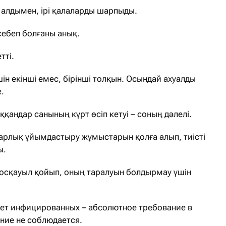
 алдымен, ірі қалаларды шарпыды.
себеп болғаны анық.
тті.
ін екінші емес, бірінші толқын. Осындай ахуалды
е.
қандар санының күрт өсіп кетуі – соның дәлелі.
 барлық ұйымдастыру жұмыстарын қолға алып, тиісті
ы.
тосқауыл қойып, оның таралуын болдырмау үшін
ет инфицированных – абсолютное требование в
ние не соблюдается.