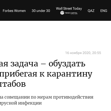
Wall Street Today
Forbes Women
30 under 30
QAZ
ENG
16 ноября 2020, 20:55
ая задача – обуздать
прибегая к карантину
штабов
 на совещании по мерам противодействия
ирусной инфекции