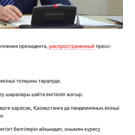
тупления президента,
распространенный
пресс-
ң екінші толқыны таралуда.
у шаралары қайта енгізіліп жатыр.
рге қарасақ, Қазақстанға да пандемияның екінші
ы.
негізгі белгілерін айқындап, онымен күресу