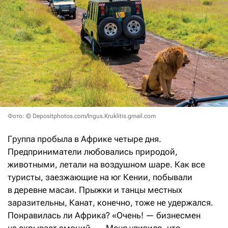
Фото: © Depositphotos.com/Ingus.Kruklitis.gmail.com
Группа пробыла в Африке четыре дня.
Предприниматели любовались природой,
животными, летали на воздушном шаре. Как все
туристы, заезжающие на юг Кении, побывали
в деревне масаи. Прыжки и танцы местных
заразительны, Канат, конечно, тоже не удержался.
Понравилась ли Африка? «Очень! — бизнесмен
не скрывает эмоций. — Меня удивило, что