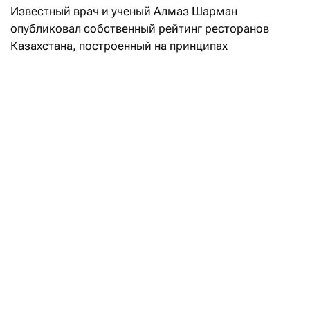
Известный врач и ученый Алмаз Шарман
опубликовал собственный рейтинг ресторанов
Казахстана, построенный на принципах
доказательной медицины и научном анализе меню.
Как сказано в описании рейтинга, интегральная
оценка заведений складывается из двух равных —
по 50% — блоков:
индекс «здоровости» (Healh Factor Index, HFI)
учитывает состав блюд и степень
их промышленной обработки;
гастрономическая оценка (50) — это
экспертный анализ по семи параметрам
(качество продукта, мастерство кухни,
индивидуальность, цена/впечатление,
постоянство, атмосфера и сервис).