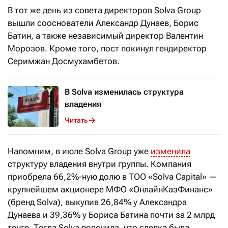
В тот же день из совета директоров Solva Group
вышли сооснователи Александр Дунаев, Борис
Батин, а также независимый директор Валентин
Морозов. Кроме того, пост покинул гендиректор
Серимжан Досмухамбетов.
В Solva изменилась структура
владения
Читать
Напомним, в июле Solva Group уже
изменила
структуру владения внутри группы. Компания
приобрела 66,2%-ную долю в ТОО «Solva Capital» —
крупнейшем акционере МФО «ОнлайнКазФинанс»
(бренд Solva), выкупив 26,84% у Александра
Дунаева и 39,36% у Бориса Батина почти за 2 млрд
тенге. Тогда Solva пояснила, что сделка была