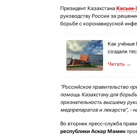
Президент Казахстана
Касым-
руководству России за решени
борьбе с коронавирусной инфе
Как учёные
создали тес
Национальн
→
"Российское правительство пр
помощь Казахстану для борьб
признательность высшему руко
медпрепаратов и лекарств",
- н
Во вторник пресс-служба прав
республики Аскар Мамин
пров