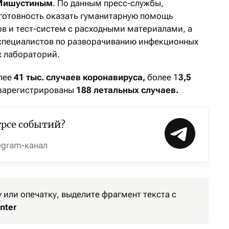
Мишустиным
. По данным пресс-службы,
готовность оказать гуманитарную помощь
ов и тест-систем с расходными материалами, а
 специалистов по разворачиванию инфекционных
х лабораторий.
олее
41 тыс. случаев коронавируса,
более 1
3,5
зарегистрированы
188 летальных случаев.
урсе событий?
egram-канал
или опечатку, выделите фрагмент текста с
nter