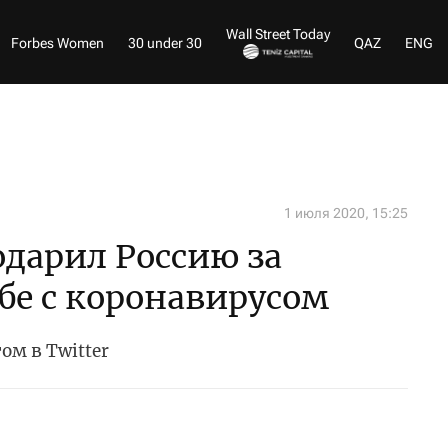
Wall Street Today
Forbes Women
30 under 30
QAZ
ENG
1 июля 2020, 15:25
одарил Россию за
бе с коронавирусом
ом в Twitter