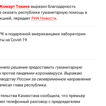
Жомарт Токаев
выразил благодарность
е оказать республике гуманитарную помощь в
кцией, передает
РИА Новости
.
 РК в подаренной американцами лаборатории
ты на Covid-19
ый центр особо опасных инфекций имени Айкимбаева –
иняло решение предоставить гуманитарную
ы против пандемии коронавируса. Выражаю
водству России за своевременное направление
аписал глава республики.
ительства Казахстана сообщила, что премьер
ел телефонный разговор с председателем