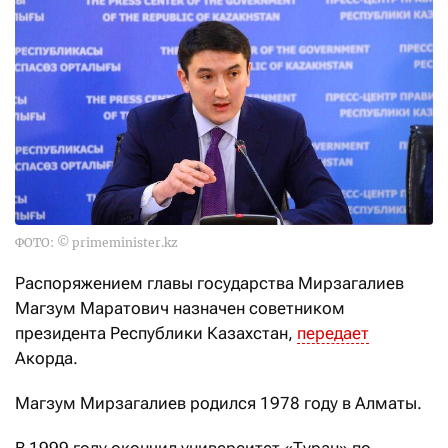
ФОТО: © primeminister.kz
Распоряжением главы государства Мирзагалиев
Магзум Маратович назначен советником
президента Республики Казахстан,
передает
Акорда.
Магзум Мирзагалиев родился 1978 году в Алматы.
В 1999 году окончил университет «Туран» по