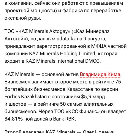
в компании, сейчас они работают с превышением
проектной мощности) и фабрика по переработке
оксидной руды.
ТОО «KAZ Minerals Aktogay» («Каз Минералз
Актогай»), по данным adata.kz на 9 августа,
принадлежит зарегистрированной в МФЦА частной
компании KAZ Minerals Holding Limited, которая
входит в KAZ Minerals International DMCC.
KAZ Minerals — основной актив
Владимира Кима
.
Бизнесмен занимает второе место в рейтинге 75
богатейших бизнесменов Казахстана по версии
Forbes Kazakhstan с состоянием $5,9 млрд
и шестое — в рейтинге 50 самых влиятельных
бизнесменов. Через ТОО «КСС Финанс» он владеет
84,81 %-ной долей в Bank RBK.
Второй владелец KAZ Minerals — Олег Новачук.