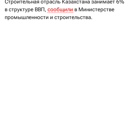
Строительная отрасль Казахстана занимает 6%
в структуре ВВП,
сообщили
в Министерстве
промышленности и строительства.
Данные за первое полугодие 2026 года таковы:
объем строительных работ составил 4,1 трлн тенге
(+15,2% к данным аналогичного периода 2025
года), при этом в 2025 году показатель достиг
10,7 трлн тенге, что на 17,5% больше по сравнению
с 2024 годом. «Динамика обеспечена реализацией
масштабных инфраструктурных проектов,
активным жилищным строительством и ростом
инвестиционной активности», — пояснили
в министерстве.
Казахстан и Узбекистан: кто строит
больше и быстрее
Читать