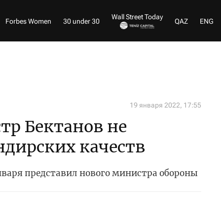
Wall Street Today
Forbes Women
30 under 30
QAZ
ENG
19 января 2022, 17:55
тр Бектанов не
ндирских качеств
нваря представил нового министра обороны