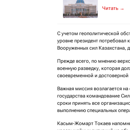
Об этом ста
→
С учетом геополитической обс
уровне президент потребовал 
Вооруженных сил Казахстана, д
Прежде всего, по мнению верх
военную разведку, которая до
своевременной и достоверной 
Важная миссия возлагается на 
государства командование Сил
сроки принять все организаци
выполнению специальных опер
Касым-Жомарт Токаев напомнил