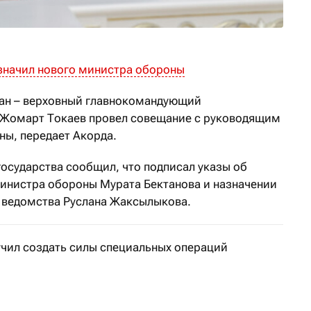
значил нового министра обороны
тан – верховный главнокомандующий
Жомарт Токаев провел совещание с руководящим
ы, передает Акорда.
государства сообщил, что подписал указы об
инистра обороны Мурата Бектанова и назначении
о ведомства Руслана Жаксылыкова.
учил создать силы специальных операций
Казахстана провел совещание с руководством силовых 