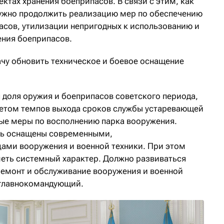
ктах хранения боеприпасов. В связи с этим, как
нужно продолжить реализацию мер по обеспечению
асов, утилизации непригодных к использованию и
ения боеприпасов.
ачу обновить техническое и боевое оснащение
я доля оружия и боеприпасов советского периода,
учетом темпов выхода сроков службы устаревающей
ные меры по восполнению парка вооружения.
ть оснащены современными,
ами вооружения и военной техники. При этом
ть системный характер. Должно развиваться
ремонт и обслуживание вооружения и военной
 главнокомандующий.