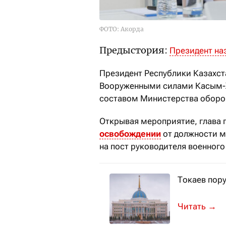
ФОТО: Акорда
Предыстория:
Президент на
Президент Республики Казахс
Вооруженными силами Касым-
составом Министерства оборон
Открывая мероприятие, глава 
освобождении
от должности м
на пост руководителя военног
Токаев пор
Президент 
→