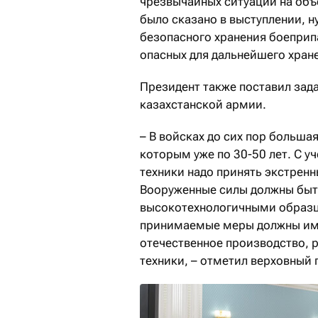
чрезвычайных ситуаций на объе
было сказано в выступлении, 
безопасного хранения боеприп
опасных для дальнейшего хран
Президент также поставил зад
казахстанской армии.
– В войсках до сих пор больша
которым уже по 30-50 лет. С 
техники надо принять экстрен
Вооруженные силы должны бы
высокотехнологичными образц
принимаемые меры должны име
отечественное производство, 
техники, – отметил верховный