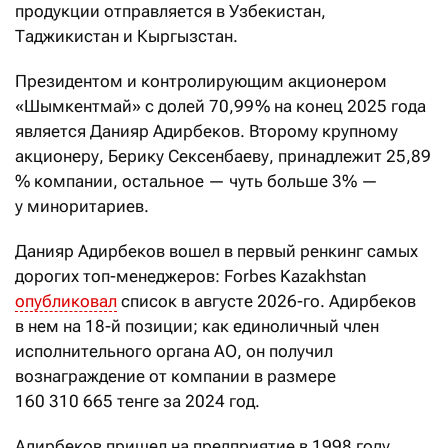
продукции отправляется в Узбекистан,
Таджикистан и Кыргызстан.
Президентом и контролирующим акционером
«Шымкентмай» с долей 70,99 % на конец 2025 года
является Данияр Адирбеков. Второму крупному
акционеру, Берику Сексенбаеву, принадлежит 25,89
% компании, остальное — чуть больше 3% —
у миноритариев.
Данияр Адирбеков вошел в первый ренкинг самых
дорогих топ-менеджеров: Forbes Kazakhstan
опубликовал
список в августе 2026-го. Адирбеков
в нем на 18-й позиции; как единоличный член
исполнительного органа АО, он получил
вознаграждение от компании в размере
160
310
665 тенге за 2024 год.
Адирбеков пришел на предприятие в 1998 году