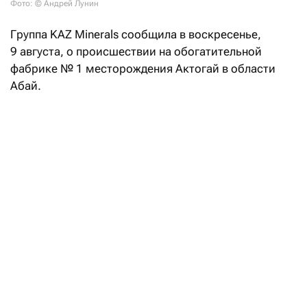
Фото: © Андрей Лунин
Группа KAZ Minerals сообщила в воскресенье,
9 августа, о происшествии на обогатительной
фабрике №
1 месторождения Актогай в области
Абай.
«9 августа 2026 года около 12:00 на участке
валковой дробилки высокого давления во время
проведения ремонтных работ в рамках планово-
предупредительного ремонта произошло
возгорание. Первоначальный очаг возгорания
находился в районе грохота. Работы на данном
участке производились сотрудниками подрядной
организации. Пострадавших нет, в том числе
отсутствуют обращения в связи с задымлением.
С производственного участка были эвакуированы
20 человек», — говорится в распространенном
сообщении.