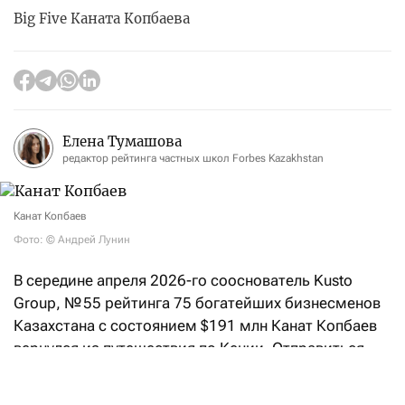
Big Five Каната Копбаева
Елена Тумашова
редактор рейтинга частных школ Forbes Kazakhstan
Канат Копбаев
Фото: © Андрей Лунин
В середине апреля 2026-го сооснователь Kusto
Group, № 55 рейтинга 75 богатейших бизнесменов
Казахстана с состоянием $191 млн Канат Копбаев
вернулся из путешествия по Кении. Отправиться
на другой континент его подтолкнула не очередная
бизнес-сделка, как можно было бы представить,