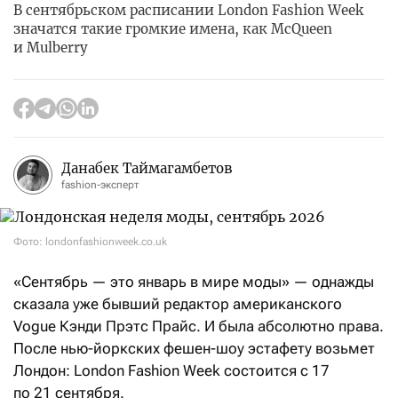
В сентябрьском расписании London Fashion Week
значатся такие громкие имена, как McQueen
и Mulberry
Данабек Таймагамбетов
fashion-эксперт
Фото: londonfashionweek.co.uk
«Сентябрь — это январь в мире моды» — однажды
сказала уже бывший редактор американского
Vogue Кэнди Прэтс Прайс. И была абсолютно права.
После нью-йоркских фешен-шоу эстафету возьмет
Лондон: London Fashion Week состоится с 17
по 21 сентября.