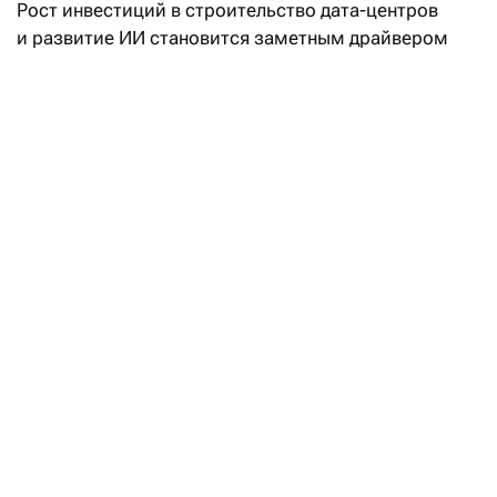
Рост инвестиций в строительство дата-центров
и развитие ИИ становится заметным драйвером
деловой активности и экономического роста,
особенно в США.
Одновременно ИИ способен существенно изменить
энергетический сектор. Он помогает повышать
производительность и эффективность,
совершенствовать управление энергосистемами,
ускорять внедрение чистых технологий и снижать
выбросы. При этом ИИ не заменяет людей,
а усиливает их возможности, открывая новые
форматы взаимодействия и принятия решений.
Сколько инвесторы будут платить
за электроэнергию в Долине ЦОДов
в Экибастузе
Читать