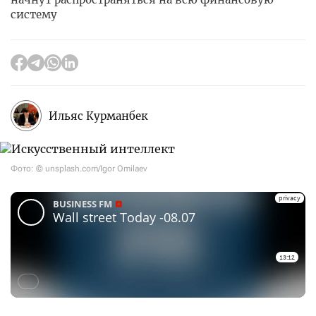
систему
Ильяс Курманбек
Фото: © unsplash.com/Igor Omilaev