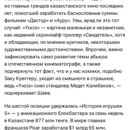
из главных трендов казахстанского кино последних
лет, помогший заработать баснословные суммы
фильмам «Дәстүр» и «Ауру». Увы, вряд ли это тот
случай: «Үнсіз» — картина маленькая и незаметная,
как недавний скринлайф-триллер «Свидетель», хотя
и обладающая, по мнению критиков, некоторыми
художественными достоинствами. Впрочем, важно
зафиксировать само развитие темы абьюза
в отечественном кинематографе, а также
подчеркнуть тот факт, что и у нас комики, подобно
Заку Креггеру, уходят из смешного в страшное,
ведь «Үнсіз» снял стендапер Медет Калибеков», —
подчеркивает Шаев.
На шестой позиции удержалась «История игрушек
5» — у анимационного блокбастера за семь недель
в Казахстане 877 млн тенге. В мире главная
франшиза Pixar заработала $1 млрд 65 млн.