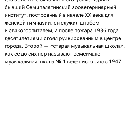
бывший Семипалатинский зооветеринарный
институт, построенный в начале XX века для
женской гимназии: он служил штабом
и эвакогоспиталем, а после пожара 1986 года
десятилетиями стоял руинированным в центре
города. Второй — «старая музыкальная школа»,
как ее до сих пор называют семейчане:
музыкальная школа №
1 ведет историю с 1947
года, а ее истоки восходят к студии, открытой
в 1937 году сестрами Становыми, выпускницами
Петербургской консерватории. Оба здания будут
воссозданы в первоначальном облике, все
согласования получены: девелопмент здесь
не замещает историческую среду,
а восстанавливает ее. Проект прорабатывается
совместно с Министерством культуры
и информации РК.