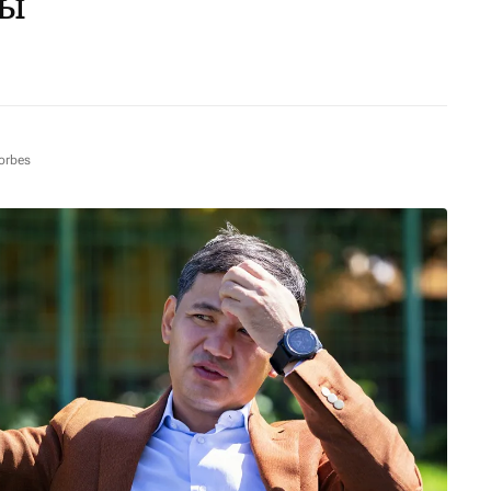
ны
orbes