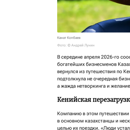
Канат Копбаев
Фото: © Андрей Лунин
В середине апреля 2026-го соо
богатейших бизнесменов Казах
вернулся из путешествия по Ке
подтолкнула не очередная бизн
а жажда нетворкинга и желани
Кенийская перезагрузк
Компанию в этом путешествии 
в основном казахстанцы и неск
целью их поездки. «Люди уста