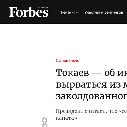
Рейтинги
Участники рейтингов
Официально
Токаев — об и
вырваться из
заколдованног
Президент считает, что «с
каната»