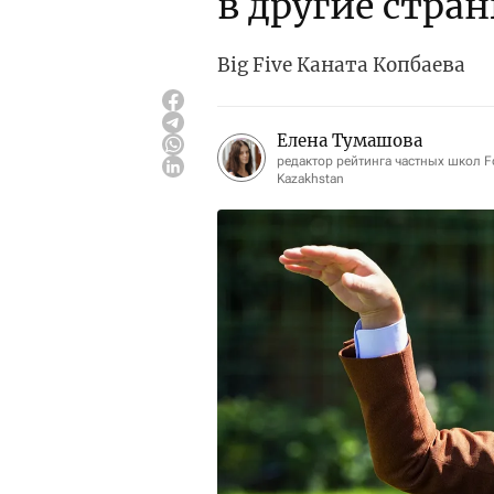
в другие стра
Big Five Каната Копбаева
Елена Тумашова
редактор рейтинга частных школ F
Kazakhstan