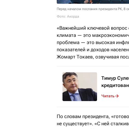
Перед началом послания президента РК, 8 
Фото: Акорда
«Важнейший ключевой вопрос 
климата — это макроэкономиче
проблема — это высокая инфля
показателей и доходов населе
Жомарт Токаев, озвучивая посл
Тимур Суле
кредитован
Читать
По словам президента, «готов
не существует». «С ней сталкив