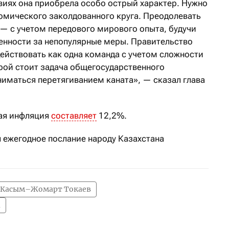
виях она приобрела особо острый характер. Нужно
омического заколдованного круга. Преодолевать
 — с учетом передового мирового опыта, будучи
енности за непопулярные меры. Правительство
ействовать как одна команда с учетом сложности
орой стоит задача общегосударственного
ниматься перетягиванием каната», — сказал глава
вая инфляция
составляет
12,2%.
ежегодное послание народу Казахстана
Касым–Жомарт Токаев
а