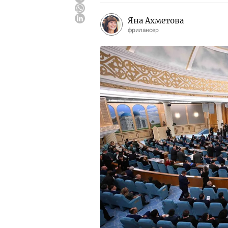
Яна Ахметова
фрилансер