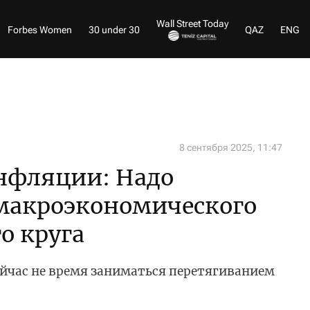
Wall Street Today
Forbes Women
30 under 30
QAZ
ENG
8 сентября 2025, 11:47
нфляции: Надо
 макроэкономического
о круга
ейчас не время заниматься перетягиванием