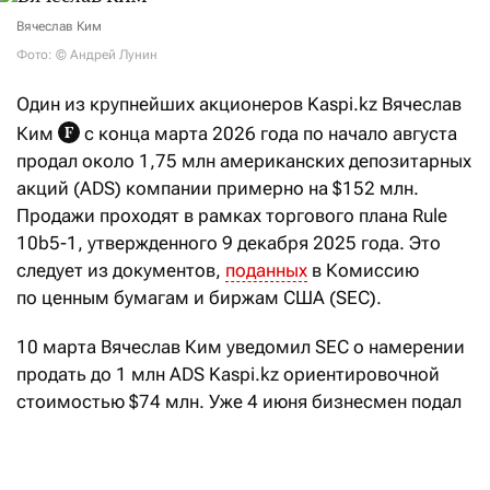
Вячеслав Ким
Фото: © Андрей Лунин
Один из крупнейших акционеров Kaspi.kz Вячеслав
Ким
с конца марта 2026 года по начало августа
продал около 1,75 млн американских депозитарных
акций (ADS) компании примерно на $152 млн.
Продажи проходят в рамках торгового плана Rule
10b5-1, утвержденного 9 декабря 2025 года. Это
следует из документов,
поданных
в Комиссию
по ценным бумагам и биржам США (SEC).
10 марта Вячеслав Ким уведомил SEC о намерении
продать до 1 млн ADS Kaspi.kz ориентировочной
стоимостью $74 млн. Уже 4 июня бизнесмен подал
новое уведомление, указав, что первый миллион
ADS был реализован за $86,7 млн, и сообщил
о намерении продать еще до 1 млн ADS