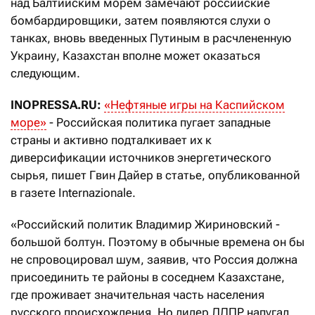
над Балтийским морем замечают российские
бомбардировщики, затем появляются слухи о
танках, вновь введенных Путиным в расчлененную
Украину, Казахстан вполне может оказаться
следующим.
INOPRESSA.RU:
«Нефтяные игры на Каспийском
море»
- Российская политика пугает западные
страны и активно подталкивает их к
диверсификации источников энергетического
сырья, пишет Гвин Дайер в статье, опубликованной
в газете Internazionale.
«Российский политик Владимир Жириновский -
большой болтун. Поэтому в обычные времена он бы
не спровоцировал шум, заявив, что Россия должна
присоединить те районы в соседнем Казахстане,
где проживает значительная часть населения
русского происхождения. Но лидер ЛДПР напугал