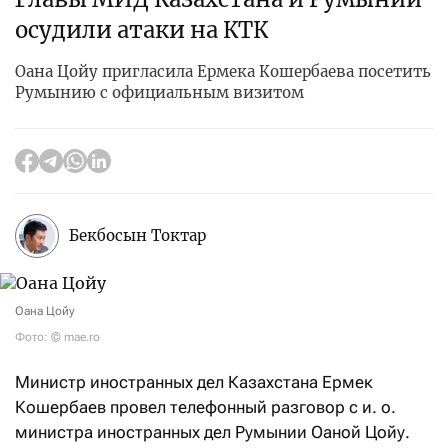
осудили атаки на КТК
Оана Цойу пригласила Ермека Кошербаева посетить
Румынию с официальным визитом
Бекбосын Токтар
Оана Цойу
Фото: © mae.ro
Министр иностранных дел Казахстана Ермек
Кошербаев провел телефонный разговор с и. о.
министра иностранных дел Румынии Оаной Цойу.