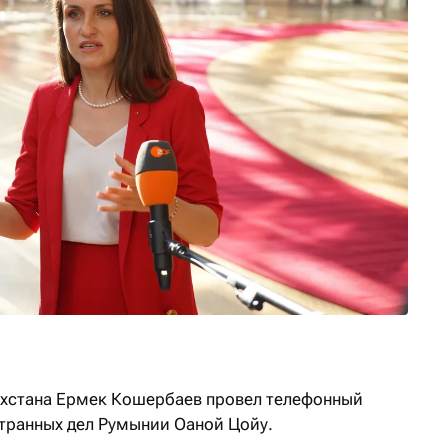
ахстана Ермек Кошербаев провел телефонный
странных дел Румынии Оаной Цойу.