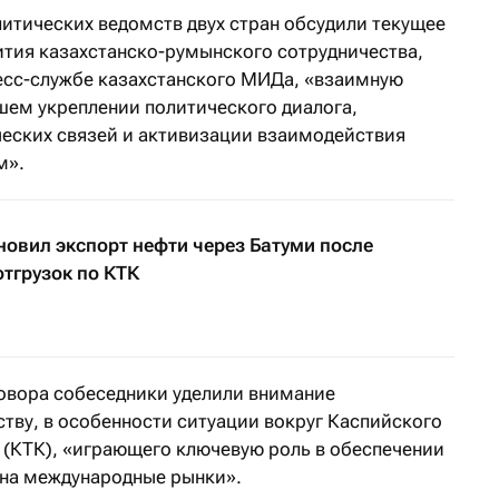
литических ведомств двух стран обсудили текущее
ития казахстанско-румынского сотрудничества,
есс-службе казахстанского МИДа, «взаимную
шем укреплении политического диалога,
еских связей и активизации взаимодействия
м».
овил экспорт нефти через Батуми после
отгрузок по КТК
говора собеседники уделили внимание
тву, в особенности ситуации вокруг Каспийского
(КТК), «играющего ключевую роль в обеспечении
 на международные рынки».