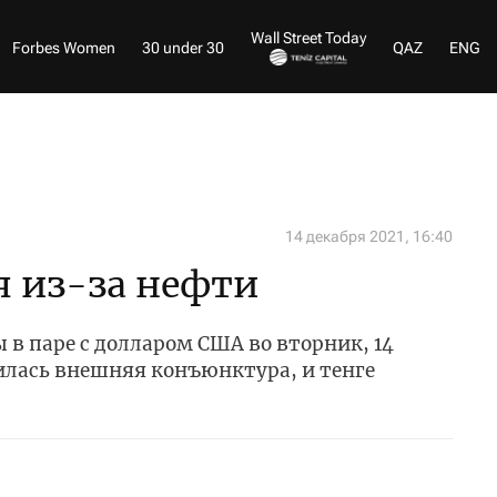
Wall Street Today
Forbes Women
30 under 30
QAZ
ENG
14 декабря 2021, 16:40
я из-за нефти
 в паре с долларом США во вторник, 14
илась внешняя конъюнктура, и тенге