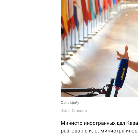
Оана Цойу
Фото: © mae.ro
Министр иностранных дел Каз
разговор с и. о. министра ино