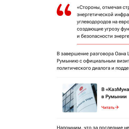
«Стороны, отмечая ст
энергетической инфра
углеводородов на евр
создающие угрозу фу
и безопасности энерг
В завершение разговора Оана 
Румынию с официальным визит
политического диалога и подд
В «КазМуна
в Румынии
Читать
Напомним, что за последние не