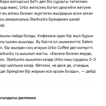
бара жатырсыз ба?» деп біз сұрақты төтесінен
да емес, Urbo желісінің бүгінгі деңгейге жетуіне
п ең алғаш бизнес жүргізген жылдарын еске алған
оң америкалық Starbucks брендімен қалай
ді.
 жылы пайда болды. Кофехана одан бір жыл бұрын
ғы ішінен ашылды. Әу баста ол шымкенттік Salem
 бір жылдан соң атауын Urbo Coffee деп өзгертті.
arbucks та ашылып жатты. «Бәсеке болған жерде,
мес. Starbucks ашылған кезде Urbo-ның саудасы 2–3
бәрі қалпына келді. Өйткені, не десе де, отандық
мдік брендтен бір жарым есе арзан болды», — дейді
ығындағы дилемма