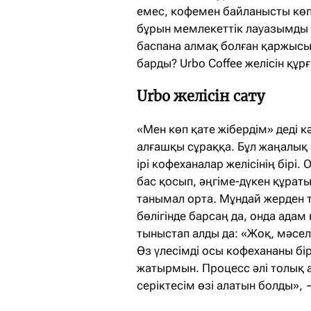
емес, кофемен байланысты көпт
бұрын мемлекеттік лауазымды 
баспана алмақ болған қаржысын
барды? Urbo Coffee желісін құр
Urbo желісін сату
«Мен көп қате жібердім» деді к
алғашқы сұраққа. Бұл жаңалық 
ірі кофеханалар желісінің бірі.
бас қосып, әңгіме-дүкен құрат
танымал орта. Мұндай жерден та
бөлігінде барсаң да, онда адам
тыныстап алды да: «Жоқ, мәселе
Өз үлесімді осы кофехананы бі
жатырмын. Процесс әлі толық а
серіктесім өзі алатын болды», 