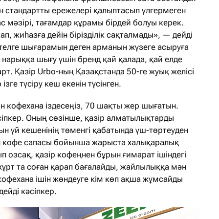
тән стандартты ережелері қалыптасып үлгермеген
ас мәзірі, тағамдар құрамы бірдей болуы керек.
п, жиһазға дейін бірізділік сақталмады», — дейді
етелге шығарамын деген арманын жүзеге асыруға
 нарыққа шығу үшін бренд қай қалада, қай елде
рт. Қазір Urbo-ның Қазақстанда 50-ге жуық желісі
зге түсіру кеш екенін түсінген.
 кофехана іздесеңіз, 70 шақты жер шығатын.
әсіпкер. Оның сөзінше, қазір алматылықтарды
ын үй кешенінің төменгі қабатында үш-төртеуден
н кофе сапасы бойынша жарыста халықаралық
п озсақ, қазір кофеңнен бұрын ғимарат ішіндегі
жұрт та соған қарап бағалайды, жайлылыққа мән
 кофехана ішін жөндеуге кім көп ақша жұмсайды
ейді кәсіпкер.