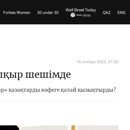
Wall Street Today
Forbes Women
30 under 30
QAZ
ENG
18 ноября 2025, 07:00
апқыр шешімде
ар» қазақтарды кофеге қалай қызықтырды?