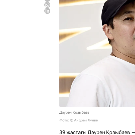
Дәурен Қозыбаев
Фото: © Андрей Лунин
39 жастағы Дәурен Қозыбаев — 