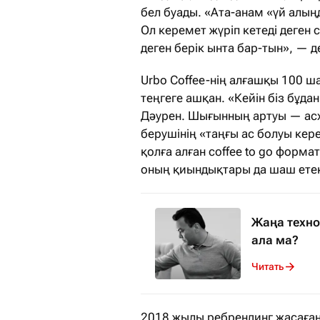
бел буады. «Ата-анам «үй алың
Ол керемет жүріп кетеді деген с
деген берік ынта бар-тын», — де
Urbo Coffee-нің алғашқы 100 ша
теңгеге ашқан. «Кейін біз бұда
Дәурен. Шығынның артуы — асха
берушінің «таңғы ас болуы кере
қолға алған coffee to go форм
оның қиындықтары да шаш етек
Жаңа техно
ала ма?
Читать
2018 жылы ребрендинг жасаған