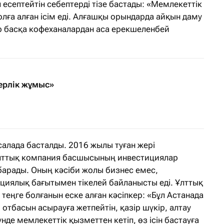
п есептейтін себептерді тізе бастады: «Мемлекеттік
олға алған ісім еді. Алғашқы орындарда айқын даму
ір басқа кофеханалардан аса ерекшеленбей
ерлік жұмыс»
салада басталды. 2016 жылы туған жері
ұлттық компания басшысының инвестициялар
барады. Оның кәсіби жолы бизнес емес,
ициялық бағытымен тікелей байланысты еді. Ұлттық
еңге болғанын еске алған кәсіпкер: «Бұл Астанада
отбасын асырауға жетпейтін, қазір шүкір, алтау
үнде мемлекеттік қызметтен кетіп, өз ісін бастауға