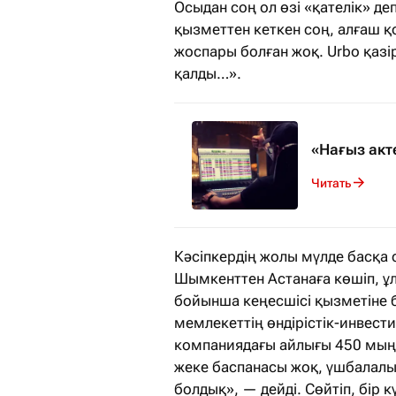
Осыдан соң ол өзі «қателік» де
қызметтен кеткен соң, алғаш қ
жоспары болған жоқ. Urbo қаз
қалды…».
«Нағыз акт
Читать
Кәсіпкердің жолы мүлде басқа 
Шымкенттен Астанаға көшіп, 
бойынша кеңесшісі қызметіне 
мемлекеттің өндірістік-инвест
компаниядағы айлығы 450 мың т
жеке баспанасы жоқ, үшбалалы 
болдық», — дейді. Сөйтіп, бір к