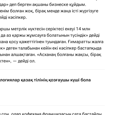
дар» деп берген ақшаны бизнеске құйдым.
енім болған жоқ, бірақ менде жаңа істі жүргізуге
йді кәсіпкер.
ршы метрлік нүктесін серіктесі екеуі 14 млн
н да аз қаржы жұмсауға болатынын түсіндік» дейді
на қосу қажеттігінен туындаған. Ғимаратты жалға
к» деген талабынан кейін екі кәсіпкер бастапқыда
атынан алшақтаған. «Асханаң болғаны жақсы, бірақ
тен», — дейді ол.
логиялар қазақ тілінің қозғаушы күші бола
 соң, олар кофехана франшизасын сата бастайды.