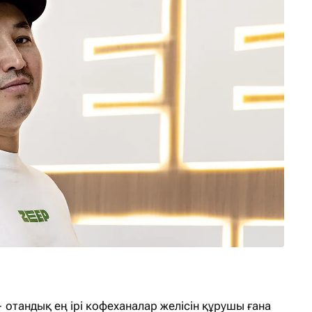
отандық ең ірі кофеханалар желісін құрушы ғана