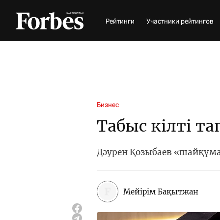
Рейтинги
Участники рейтингов
Бизнес
Табыс кілті т
Дәурен Қозыбаев «шайқұм
Мейірім Бақытжан