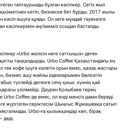
еген таптаурынды бұзған кәсіпкер. Сегіз жыл
қызметінен кетіп, бизнеске бет бұрды. 2017 жылы
 кәсіп ашуға құяды. Ол неге мұндай тәуекелге
ған кәсіпкермен әңгімеміз осыдан басталды.
әсіпкер «Urbo желісін неге саттыңыз» деген
қатты таңқалдырды. Urbo Coffee Қазақстандағы ең
 Ол тек кофе ішуге келетін орын емес, қазақ жастары
ын, бизнес ашу жайлы идеяларымен бөлісетін
быс түспейді дегенге сену қиын: күннің қай
 қарасы үзілмейді. Дәурен Қозыбаев терең
 Urbo Coffee-де емес, ол енді менсіз дами береді.
рге жүргізген серіктесім Шыңғыс Жұмашевқа сатып
яқталмады. Urbo-ға қызыққандар көп, бірақ
— деді.