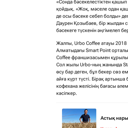
«Сонда бәсекелестіктен қашып 
қойдық. «Жоқ, мәселе одан қашу
де осы бәсеке себеп болды» де
Дәурен Қозыбаев, бір жылдан с
бәсекеге түскенін әңгімелеп бер
Жалпы, Urbo Coffee атауы 2018
Алматыдағы Smart Point орталы
Coffee франшизасымен құрылып,
Сол жылы Urbo-ның жанында St
өсу бар деген, бұл бекер сөз е
айға күрт түсті. Бірақ артынша 
кофехана желісінің бағасы әле
кәсіпкер.
Астық нар