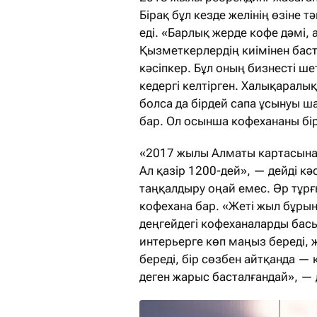
Бірақ бұл кезде желінің өзіне 
еді. «Барлық жерде кофе дәмі, 
Қызметкерлердің киімінен баста
кәсіпкер. Бұл оның бизнесті ш
кедергі келтірген. Халықаралық
болса да бірдей сапа ұсынуы ша
бар. Ол осынша кофехананы бір і
«2017 жылы Алматы картасынан
Ал қазір 1200-дей», — дейді к
таңқалдыру оңай емес. Әр тұрғ
кофехана бар. «Жеті жыл бұры
деңгейдегі кофеханаларды басы
интерьерге көп маңыз береді, 
береді, бір сөзбен айтқанда —
деген жарыс басталғандай», — д