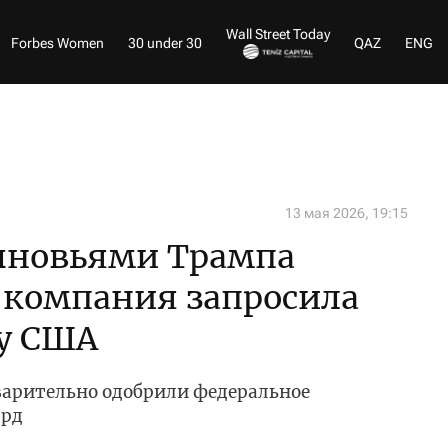
Wall Street Today
Forbes Women
30 under 30
QAZ
ENG
13 мая 2026, 19:15
сыновьями Трампа
 компания запросила
 у США
едварительно одобрили федеральное
лрд