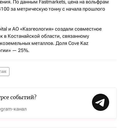
ения. По данным Fastmarkets, цена на вольфрам
3100 за метрическую тонну с начала прошлого
pital и АО «Казгеология» создали совместное
ак в Костанайской области, связанному
дкоземельных металлов. Доля Cove Kaz
огии» — 25%.
тан
урсе событий?
egram-канал