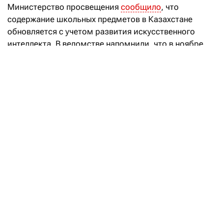
Министерство просвещения
сообщило
, что
содержание школьных предметов в Казахстане
обновляется с учетом развития искусственного
интеллекта. В ведомстве напомнили, что в ноябре
2025 года был принят Закон РК «Об искусственном
интеллекте», а в мае 2026 года — указ президента
Казахстана Касым-Жомарта Токаева по внедрению
искусственного интеллекта в систему среднего
образования.
Так, в республике уже обновлен
государственный общеобязательный стандарт
образования, типовые учебные планы
и типовые учебные программы. Предмет
«цифровая грамотность» в 1-4-х классах
переименован в «цифровую грамотность
и искусственный интеллект», а «информатика»