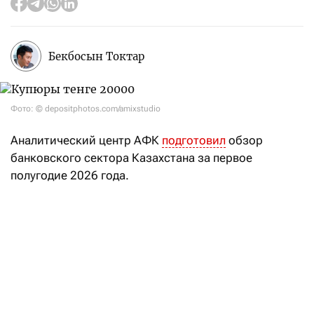
Бекбосын Токтар
Фото: © depositphotos.com/amixstudio
Аналитический центр АФК
подготовил
обзор
банковского сектора Казахстана за первое
полугодие 2026 года.
Как отмечают эксперты центра, за первые шесть
месяцев 2026 года банковский сектор страны
выдал субъектам экономики 20,4 трлн тенге новых
кредитов, что на 1,6 трлн тенге, или 8,6%, выше,
чем годом ранее.