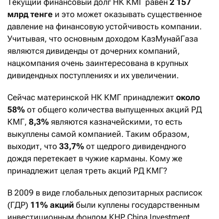
Текущий финансовый долг НК КМГ равен
2 157
млрд тенге
и это может оказывать существенное
давление на финансовую устойчивость компании.
Учитывая, что основным доходом КазМунайГаза
являются дивиденды от дочерних компаний,
нацкомпания очень заинтересована в крупных
дивидендных поступлениях и их увеличении.
Сейчас материнской НК КМГ принадлежит
около
58%
от общего количества выпущенных акций РД
КМГ,
8,3%
являются казначейскими, то есть
выкуплены самой компанией. Таким образом,
выходит, что
33,7%
от щедрого дивидендного
дождя перетекает в чужие карманы. Кому же
принадлежит целая треть акций РД КМГ?
В 2009 в виде глобальных депозитарных расписок
(ГДР)
11% акций
были куплены государственным
инвестиционным фондом КНР China Investment