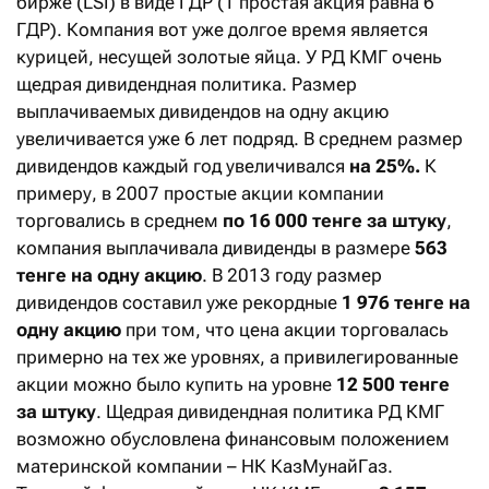
бирже (LSI) в виде ГДР (1 простая акция равна 6
ГДР). Компания вот уже долгое время является
курицей, несущей золотые яйца. У РД КМГ очень
щедрая дивидендная политика. Размер
выплачиваемых дивидендов на одну акцию
увеличивается уже 6 лет подряд. В среднем размер
дивидендов каждый год увеличивался
на 25%.
К
примеру, в 2007 простые акции компании
торговались в среднем
по 16 000 тенге за штуку
,
компания выплачивала дивиденды в размере
563
тенге на одну акцию
. В 2013 году размер
дивидендов составил уже рекордные
1 976 тенге на
одну акцию
при том, что цена акции торговалась
примерно на тех же уровнях, а привилегированные
акции можно было купить на уровне
12 500 тенге
за штуку
. Щедрая дивидендная политика РД КМГ
возможно обусловлена финансовым положением
материнской компании – НК КазМунайГаз.