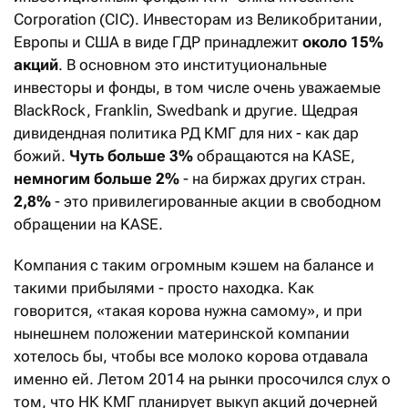
Corporation (CIC). Инвесторам из Великобритании,
Европы и США в виде ГДР принадлежит
около 15%
акций
. В основном это институциональные
инвесторы и фонды, в том числе очень уважаемые
BlackRock, Franklin, Swedbank и другие. Щедрая
дивидендная политика РД КМГ для них - как дар
божий.
Чуть больше 3%
обращаются на KASE,
немногим больше 2%
- на биржах других стран.
2,8%
- это привилегированные акции в свободном
обращении на KASE.
Компания с таким огромным кэшем на балансе и
такими прибылями - просто находка. Как
говорится, «такая корова нужна самому», и при
нынешнем положении материнской компании
хотелось бы, чтобы все молоко корова отдавала
именно ей. Летом 2014 на рынки просочился слух о
том, что НК КМГ планирует выкуп акций дочерней