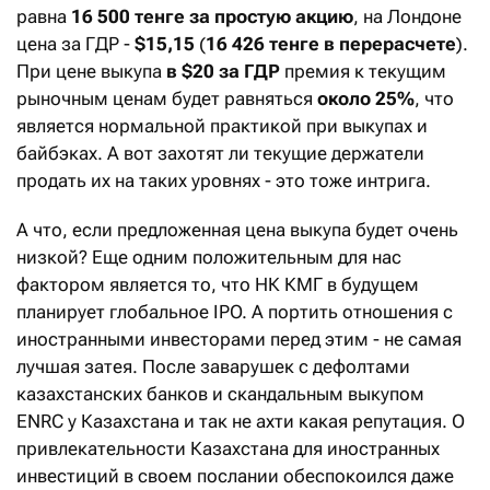
равна
16 500 тенге за простую акцию
, на Лондоне
цена за ГДР -
$15,15
(
16 426 тенге в перерасчете
).
При цене выкупа
в $20 за ГДР
премия к текущим
рыночным ценам будет равняться
около 25%
, что
является нормальной практикой при выкупах и
байбэках. А вот захотят ли текущие держатели
продать их на таких уровнях - это тоже интрига.
А что, если предложенная цена выкупа будет очень
низкой? Еще одним положительным для нас
фактором является то, что НК КМГ в будущем
планирует глобальное IPO. А портить отношения с
иностранными инвесторами перед этим - не самая
лучшая затея. После заварушек с дефолтами
казахстанских банков и скандальным выкупом
ENRC у Казахстана и так не ахти какая репутация. О
привлекательности Казахстана для иностранных
инвестиций в своем послании обеспокоился даже