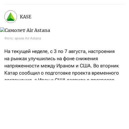
KASE
Фото: архив Air Astana
На текущей неделе, с 3 по 7 августа, настроения
на рынках улучшились на фоне снижения
напряженности между Ираном и США. Во вторник
Катар сообщил о подготовке проекта временного
соглашения, а Иран и США заявили о прогрессе
в переговорах, направленных на восстановление
судоходства через Ормузский пролив. При этом
Иран также объявил о достижении соглашения
с Оманом по предлагаемому маршруту судоходства
через Ормузский пролив, что позволило частично
возобновить судоходство. На этом фоне стоимость