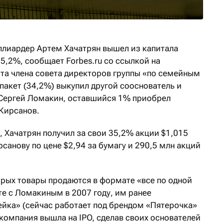
иллиардер Артем Хачатрян вышел из капитала
5,2%, сообщает Forbes.ru со ссылкой на
ста члена совета директоров группы «по семейным
пакет (34,2%) выкупил другой сооснователь и
Сергей Ломакин, оставшийся 1% приобрел
 Кирсанов.
 Хачатрян получил за свои 35,2% акции $1,015
рсанову по цене $2,94 за бумагу и 290,5 млн акций
оторых товары продаются в формате «все по одной
те с Ломакиным в 2007 году, им ранее
ейка» (сейчас работает под брендом «Пятерочка»
а компания вышла на IPO, сделав своих основателей