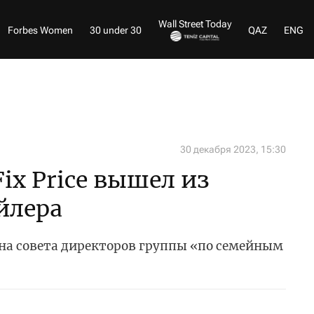
Wall Street Today
Forbes Women
30 under 30
QAZ
ENG
30 декабря 2023, 15:30
ix Price вышел из
йлера
ена совета директоров группы «по семейным