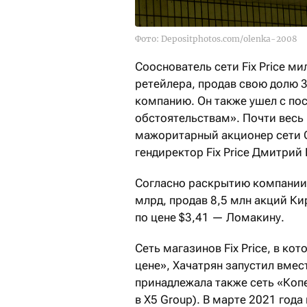
Фото: Depositphotos.com/olenka-2008
Сооснователь сети Fix Price м
ретейлера, продав свою долю 3
компанию. Он также ушел с по
обстоятельствам». Почти весь 
мажоритарный акционер сети 
гендиректор Fix Price Дмитрий
Согласно раскрытию компании,
млрд, продав 8,5 млн акций Ки
по цене $3,41 — Ломакину.
Сеть магазинов Fix Price, в к
цене», Хачатрян запустил вмес
принадлежала также сеть «Коп
в X5 Group). В марте 2021 год