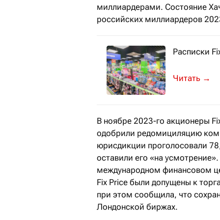
миллиардерами. Состояние Хач
российских миллиардеров 2023 
Расписки Fi
Об этом со
→
В ноябре 2023-го акционеры Fi
одобрили редомициляцию компа
юрисдикции проголосовали 78
оставили его «на усмотрение». 
международном финансовом цен
Fix Price были допущены к торг
при этом сообщила, что сохра
Лондонской биржах.