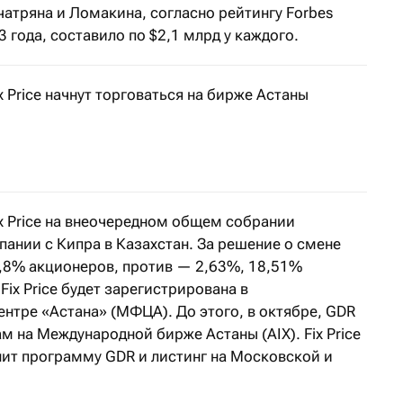
атряна и Ломакина, согласно рейтингу Forbes
года, составило по $2,1 млрд у каждого.
x Price начнут торговаться на бирже Астаны
общила пресс-служба компании
x Price на внеочередном общем собрании
нии с Кипра в Казахстан. За решение о смене
,8% акционеров, против — 2,63%, 18,51%
Fix Price будет зарегистрирована в
тре «Астана» (МФЦА). До этого, в октябре, GDR
ам на Международной бирже Астаны (AIX). Fix Price
нит программу GDR и листинг на Московской и